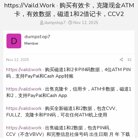
https://Vaild.Work · 购买有效卡，克隆现金ATM
卡，有效数据，磁道1和2借记卡，CCV2
T
S
dumpstop7
Nov 12, 2025
h
t
r
a
dumpstop7
D
e
r
Member
a
t
d
d
s
a
Nov 12, 2025
#1
t
t
a
e
https://vaild.work
· 购买磁道1和2卡PIN码数据，4位ATM PIN
r
码，支持PayPal和Cash App转账
t
e
https://vaild.work
· 出售克隆卡，信用卡，ATM卡数据，磁道1
r
和2，支持PayPal和Cash App
https://vaild.work
· 购买全新磁道1和2数据，包含CVV、
FULLZ、克隆卡和PIN码，可在任何ATM机上使用
https://vaild.work
· 出售磁道1和2数据，包含PIN码、
CCV（不含VBVV）和完整信息社保号码 出生日期 月 年 下载