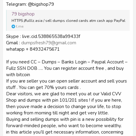
Telegram: @bigshop79
79 bigshop
HTTPS://fulllz.asia / sell dumps cloned cards atm cash app PayPal
t.me
Skype : live:.cid.538865538a99433f
Gmail :
dumpsfresh79@gmail.com
whatapp + 84932475671
If you need CC – Dumps – Banks Login – Paypal Account –
Fullz SSN DOB …. You can register account free , and buy
with bitcoin
If you are seller you can open seller account and sell yours
stuff . You can get 70% yours cards .
Dear visitors, we are glad to meet you at our Valid CVV
Shop and dumps with pin 101/201 sites ! if you are here,
then youve made a decision to change your life, to stop
working from morning till night and get very little.
Buying and selling dumps with pin is a new possibility for
forward-minded people, who want to become wealthy.
in this article you’ll get necessary information, concerning