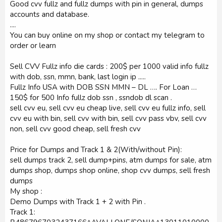
Good cvv fullz and fullz dumps with pin in general, dumps
accounts and database.
....
You can buy online on my shop or contact my telegram to
order or learn
Sell CVV Fullz info die cards : 200$ per 1000 valid info fullz
with dob, ssn, mmn, bank, last login ip .....
Fullz Info USA with DOB SSN MMN – DL …. For Loan …
150$ for 500 Info fullz dob ssn , ssndob dl scan .
sell cvv eu, sell cvv eu cheap live, sell cvv eu fullz info, sell
cvv eu with bin, sell cvv with bin, sell cvv pass vbv, sell cvv
non, sell cvv good cheap, sell fresh cvv
Price for Dumps and Track 1 & 2(With/without Pin):
sell dumps track 2, sell dump+pins, atm dumps for sale, atm
dumps shop, dumps shop online, shop cvv dumps, sell fresh
dumps
My shop :
Demo Dumps with Track 1 + 2 with Pin .
Track 1: