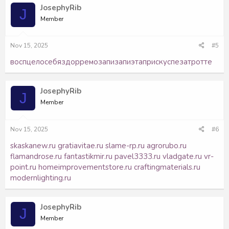
JosephyRib
J
Member
Nov 15, 2025
#5
восп
цело
себя
здор
ремо
запи
запи
этап
риск
успе
затр
отте
JosephyRib
J
Member
Nov 15, 2025
#6
skaskanew.ru
gratiavitae.ru
slame-rp.ru
agrorubo.ru
flamandrose.ru
fantastikmir.ru
pavel3333.ru
vladgate.ru
vr-
point.ru
homeimprovementstore.ru
craftingmaterials.ru
modernlighting.ru
JosephyRib
J
Member