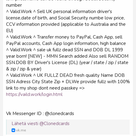
number
^ Valid.Work ^ Sell UK personal information driver's
license,date of birth, and Social Security numbe low price,
CCV information provided (applicable to Australia and the
EU)
^ Valid.Work ^ Transfer money to PayPal, Cash App, sell
PayPal accounts, Cash App login information, high balance
^ Valid.Work ^ sale uk fullz dead SSN and DOB DL 1999
year born! [NEW] - MMN Search added Also sell RANDOM
SSN.DOB BY Driver's License (DL) (year / state / zip / state
& zip / zip & year)
^ Valid.Work ^ UK FULLZ DEAD fresh quality Name DOB
SSN Adress City State Zip + DLWe provide fullz with 100%
link to my shop dont need passkey =>
https://vaild.work/login.html
Vk Messenger ID : @clonedcards
Lähetä viesti @Clonedcards
vk.me