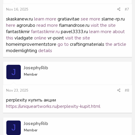
Nov 16, 2025
#7
skaskanew.ru
learn more
gratiavitae
see more
slame-rp.ru
here
agrorubo
read more
flamandrose.ru
visit the site
fantastikmir
fantastikmir.ru
pavel3333.ru
learn more about
this
vladgate
online
vr-point
visit the site
homeimprovementstore
go to
craftingmaterials
the article
modernlighting
details
JosephyRib
J
Member
Nov 23, 2025
#8
perplexity купить акции
https://uniqueartworks.ru/perplexity-kupit.html
JosephyRib
J
Member