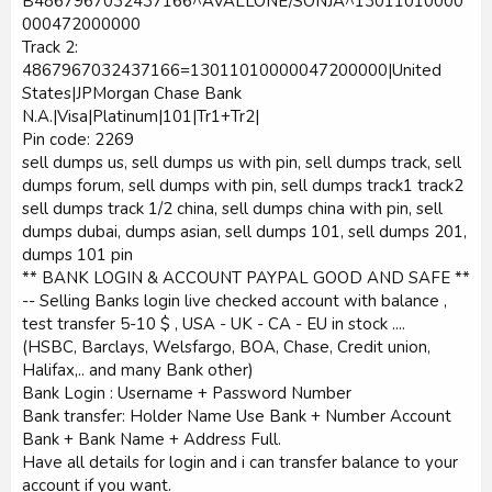
B4867967032437166^AVALLONE/SONJA^13011010000
000472000000
Track 2:
4867967032437166=13011010000047200000|United
States|JPMorgan Chase Bank
N.A.|Visa|Platinum|101|Tr1+Tr2|
Pin code: 2269
sell dumps us, sell dumps us with pin, sell dumps track, sell
dumps forum, sell dumps with pin, sell dumps track1 track2
sell dumps track 1/2 china, sell dumps china with pin, sell
dumps dubai, dumps asian, sell dumps 101, sell dumps 201,
dumps 101 pin
** BANK LOGIN & ACCOUNT PAYPAL GOOD AND SAFE **
-- Selling Banks login live checked account with balance ,
test transfer 5-10 $ , USA - UK - CA - EU in stock ....
(HSBC, Barclays, Welsfargo, BOA, Chase, Credit union,
Halifax,.. and many Bank other)
Bank Login : Username + Password Number
Bank transfer: Holder Name Use Bank + Number Account
Bank + Bank Name + Address Full.
Have all details for login and i can transfer balance to your
account if you want.