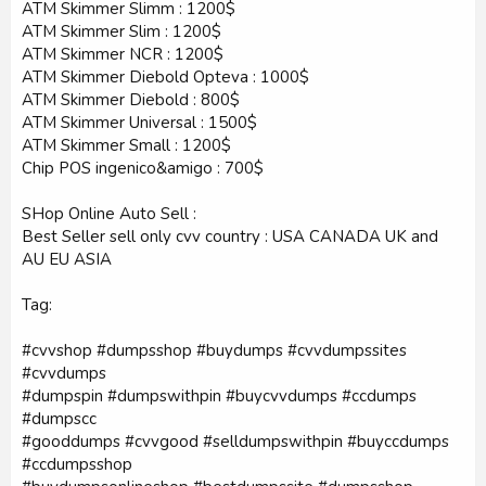
ATM Skimmer Slimm : 1200$
ATM Skimmer Slim : 1200$
ATM Skimmer NCR : 1200$
ATM Skimmer Diebold Opteva : 1000$
ATM Skimmer Diebold : 800$
ATM Skimmer Universal : 1500$
ATM Skimmer Small : 1200$
Chip POS ingenico&amigo : 700$
SHop Online Auto Sell :
Best Seller sell only cvv country : USA CANADA UK and
AU EU ASIA
Tag:
#cvvshop #dumpsshop #buydumps #cvvdumpssites
#cvvdumps
#dumpspin #dumpswithpin #buycvvdumps #ccdumps
#dumpscc
#gooddumps #cvvgood #selldumpswithpin #buyccdumps
#ccdumpsshop