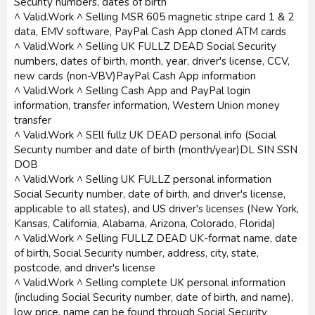
Security numbers, dates of birth
^ Valid.Work ^ Selling MSR 605 magnetic stripe card 1 & 2
data, EMV software, PayPal Cash App cloned ATM cards
^ Valid.Work ^ Selling UK FULLZ DEAD Social Security
numbers, dates of birth, month, year, driver's license, CCV,
new cards (non-VBV)PayPal Cash App information
^ Valid.Work ^ Selling Cash App and PayPal login
information, transfer information, Western Union money
transfer
^ Valid.Work ^ SEll fullz UK DEAD personal info (Social
Security number and date of birth (month/year)DL SIN SSN
DOB
^ Valid.Work ^ Selling UK FULLZ personal information
Social Security number, date of birth, and driver's license,
applicable to all states), and US driver's licenses (New York,
Kansas, California, Alabama, Arizona, Colorado, Florida)
^ Valid.Work ^ Selling FULLZ DEAD UK-format name, date
of birth, Social Security number, address, city, state,
postcode, and driver's license
^ Valid.Work ^ Selling complete UK personal information
(including Social Security number, date of birth, and name),
low price, name can be found through Social Security