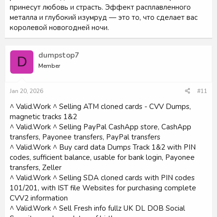
принесут любовь и страсть. Эффект расплавленного
металла и глубокий изумруд — это то, что сделает вас
королевой новогодней ночи.
dumpstop7
D
Member
Jan 20, 2026
#11
^ Valid.Work ^ Selling ATM cloned cards - CVV Dumps,
magnetic tracks 1&2
^ Valid.Work ^ Selling PayPal CashApp store, CashApp
transfers, Payonee transfers, PayPal transfers
^ Valid.Work ^ Buy card data Dumps Track 1&2 with PIN
codes, sufficient balance, usable for bank login, Payonee
transfers, Zeller
^ Valid.Work ^ Selling SDA cloned cards with PIN codes
101/201, with IST file Websites for purchasing complete
CVV2 information
^ Valid.Work ^ Sell Fresh info fullz UK DL DOB Social