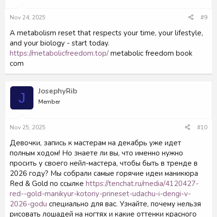
Nov 24, 2025
#9
A metabolism reset that respects your time, your lifestyle,
and your biology - start today.
https://metabolicfreedom.top/
metabolic freedom book
com
JosephyRib
J
Member
Nov 25, 2025
#10
Девочки, запись к мастерам на декабрь уже идет
полным ходом! Но знаете ли вы, что именно нужно
просить у своего нейл-мастера, чтобы быть в тренде в
2026 году? Мы собрали самые горячие идеи маникюра
Red & Gold по ссылке
https://tenchat.ru/media/4120427-
red--gold-manikyur-kotoriy-prineset-udachu-i-dengi-v-
2026-godu
специально для вас. Узнайте, почему нельзя
рисовать лошадей на ногтях и какие оттенки красного