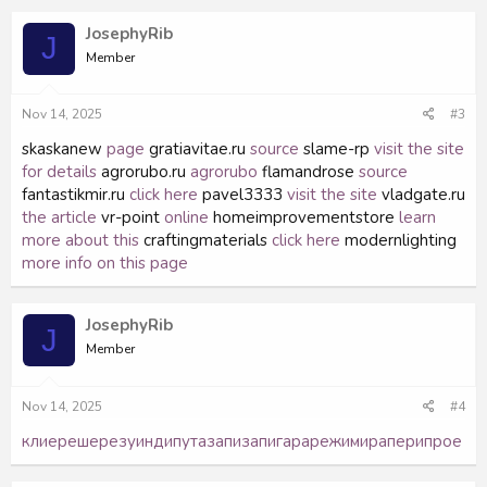
JosephyRib
J
Member
Nov 14, 2025
#3
skaskanew
page
gratiavitae.ru
source
slame-rp
visit the site
for details
agrorubo.ru
agrorubo
flamandrose
source
fantastikmir.ru
click here
pavel3333
visit the site
vladgate.ru
the article
vr-point
online
homeimprovementstore
learn
more about this
craftingmaterials
click here
modernlighting
more info on this page
JosephyRib
J
Member
Nov 14, 2025
#4
клие
реше
резу
инди
пута
запи
запи
гара
режи
мира
пери
прое