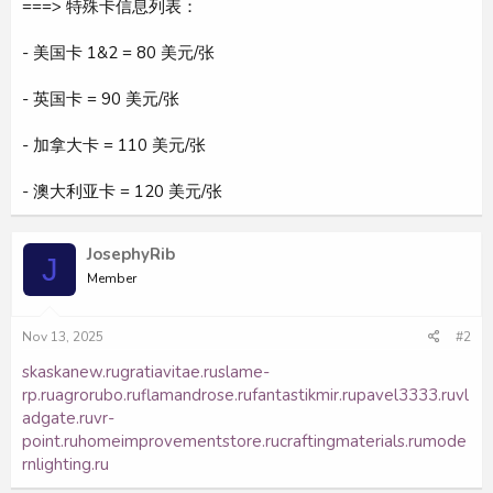
===> 特殊卡信息列表：
- 美国卡 1&2 = 80 美元/张
- 英国卡 = 90 美元/张
- 加拿大卡 = 110 美元/张
- 澳大利亚卡 = 120 美元/张
JosephyRib
J
Member
Nov 13, 2025
#2
skaskanew.ru
gratiavitae.ru
slame-
rp.ru
agrorubo.ru
flamandrose.ru
fantastikmir.ru
pavel3333.ru
vl
adgate.ru
vr-
point.ru
homeimprovementstore.ru
craftingmaterials.ru
mode
rnlighting.ru