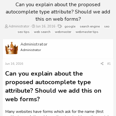
Can you explain about the proposed
autocomplete type attribute? Should we add
this on web forms?
T
S
T
Administrator
Jun 16, 2016
google
search engine
seo
h
t
a
seo tips
web search
webmaster
webmaster tips
r
a
g
e
r
s
Administrator
a
t
d
d
Administrator
s
a
t
t
a
e
Jun 16, 2016
#1
r
Can you explain about the
t
e
proposed autocomplete type
r
attribute? Should we add this on
web forms?
Many websites have forms which ask for the name (first