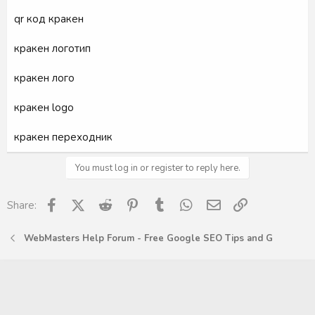
qr код кракен
кракен логотип
кракен лого
кракен logo
кракен переходник
You must log in or register to reply here.
Facebook
X (Twitter)
Reddit
Pinterest
Tumblr
WhatsApp
Email
Link
Share:
WebMasters Help Forum - Free Google SEO Tips and G